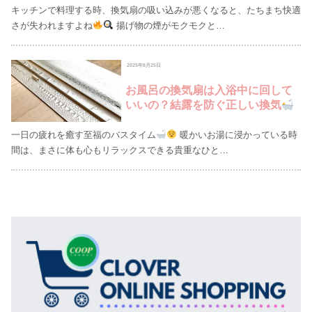
キッチンで料理する時、換気扇の吸い込みが悪くなると、たちまち快適
さが失われますよね
揚げ物の煙がモクモクと…
2025年8月25日
お風呂の換気扇は入浴中に回して
いいの？結露を防ぐ正しい換気
一日の疲れを癒す至福のバスタイム
暖かいお湯に浸かっている時
間は、まさに体も心もリラックスできる貴重なひと…