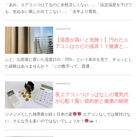
「あれ、エアコンつけてるのに全然涼しくない…」「設定温度を下げて
も、生ぬるい風しか出てこない…」「去年より電気…
2025年9月17日
【湿度が高いと危険！】汚れたエ
アコンはカビの温床！？健康と家
を守る除湿方法と原因を徹底解説
ふと、お部屋に置いた湿度計の「70%」という表示を見て、ギョッとし
た経験はありませんか？ 「この数字って、普通…
2025年8月25日
夜エアコンつけっぱなしの電気代
が心配？賢い節約術と健康の秘密
ジメジメとした熱帯夜が続く日本の夏
エアコンなしでは寝付けな
い…そんな方も多いのではないでしょうか？
（…