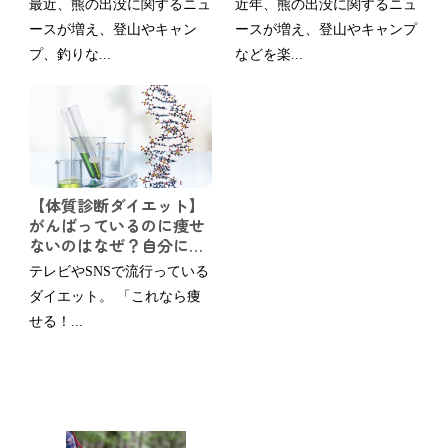
最近、熊の出没に関するニュ
近年、熊の出没に関するニュ
ご紹介
ースが増え、登山やキャン
ースが増え、登山やキャンプ
プ、釣りな...
などを楽...
【体質診断ダイエット】
がんばっているのに痩せ
ないのはなぜ？自分に合
う食べ方・運動を知って
テレビやSNSで流行っている
効率よく理想の自分へ
ダイエット。 「これなら痩
せる！...