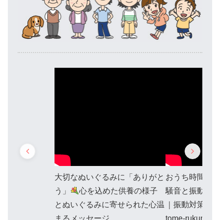
大切なぬいぐるみに「ありがと
おうち時間を
う」
心を込めた供養の様子
騒音と振動対
とぬいぐるみに寄せられた心温
｜振動対策ユ
まるメッセージ
tome-rukun