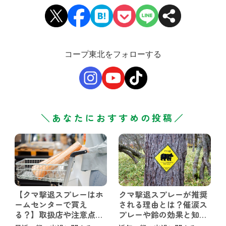
コープ東北をフォローする
＼あなたにおすすめの投稿／
【クマ撃退スプレーはホ
クマ撃退スプレーが推奨
ームセンターで買え
される理由とは？催涙ス
る？】取扱店や注意点、
プレーや鈴の効果と知っ
購入以外の賢い選択肢も
ておきたい備え