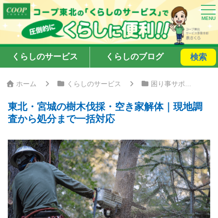
くらしのサービス
くらしのブログ
検索
ホーム
くらしのサービス
困り事サポート
東北・宮城の樹木伐採・空き家解体｜現地調
査から処分まで一括対応