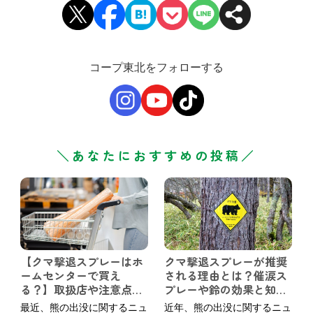
コープ東北をフォローする
＼あなたにおすすめの投稿／
【クマ撃退スプレーはホ
クマ撃退スプレーが推奨
ームセンターで買え
される理由とは？催涙ス
る？】取扱店や注意点、
プレーや鈴の効果と知っ
購入以外の賢い選択肢も
ておきたい備え
最近、熊の出没に関するニュ
近年、熊の出没に関するニュ