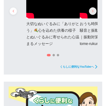
大切なぬいぐるみに「ありがと
おうち時間を
う」
心を込めた供養の様子
騒音と振動対
とぬいぐるみに寄せられた心温
｜振動対策ユ
まるメッセージ
tome-rukun
くらしに便利なYouTubeへ