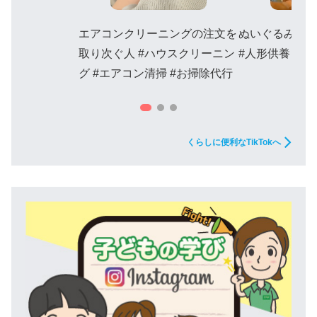
エアコンクリーニングの注文を
ぬいぐるみ供
取り次ぐ人 #ハウスクリーニン
#人形供養 #ぬ
グ #エアコン清掃 #お掃除代行
くらしに便利なTikTokへ