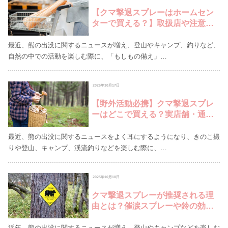
【クマ撃退スプレーはホームセン
ターで買える？】取扱店や注意
点、購入以外の賢い選択肢もご紹
介
最近、熊の出没に関するニュースが増え、登山やキャンプ、釣りなど、
自然の中での活動を楽しむ際に、「もしもの備え」…
2025年10月17日
【野外活動必携】クマ撃退スプレ
ーはどこで買える？実店舗・通販
の購入場所と賢く備えるレンタル
という選択肢
最近、熊の出没に関するニュースをよく耳にするようになり、きのこ撮
りや登山、キャンプ、渓流釣りなどを楽しむ際に、…
2025年10月10日
クマ撃退スプレーが推奨される理
由とは？催涙スプレーや鈴の効果
と知っておきたい備え
近年、熊の出没に関するニュースが増え、登山やキャンプなどを楽しむ